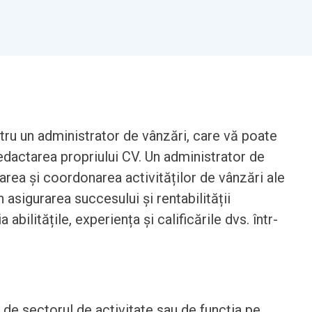
tru un administrator de vânzări, care vă poate
redactarea propriului CV. Un administrator de
rea și coordonarea activităților de vânzări ale
n asigurarea succesului și rentabilității
abilitățile, experiența și calificările dvs. într-
t de sectorul de activitate sau de funcția pe