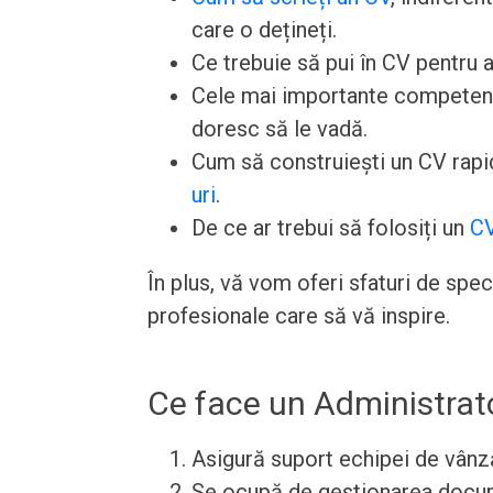
care o dețineți.
Ce trebuie să pui în CV pentru a
Cele mai importante competențe 
doresc să le vadă.
Cum să construiești un CV rapid
uri
.
De ce ar trebui să folosiți un
CV
În plus, vă vom oferi sfaturi de spe
profesionale care să vă inspire.
Ce face un Administrat
Asigură suport echipei de vânzăr
Se ocupă de gestionarea docume