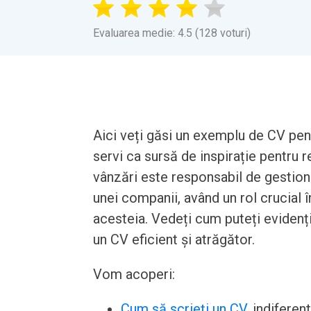
Evaluarea medie: 4.5 (128 voturi)
Aici veți găsi un exemplu de CV pen
servi ca sursă de inspirație pentru 
vânzări este responsabil de gestiona
unei companii, având un rol crucial î
acesteia. Vedeți cum puteți evidenția 
un CV eficient și atrăgător.
Vom acoperi:
Cum să scrieți un CV
, indiferen