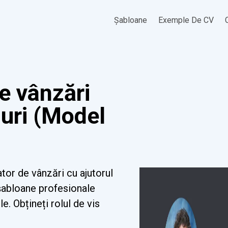
Șabloane
Exemple De CV
e vânzări
uri (Model
tor de vânzări cu ajutorul
 șabloane profesionale
le. Obțineți rolul de vis