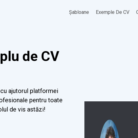
Șabloane
Exemple De CV
plu de CV
cu ajutorul platformei
rofesionale pentru toate
olul de vis astăzi!