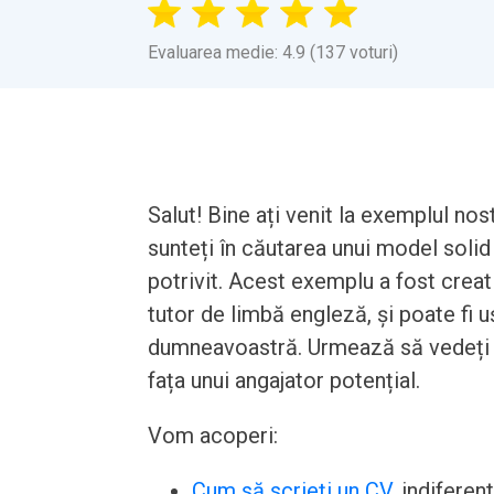
Evaluarea medie: 4.9 (137 voturi)
Salut! Bine ați venit la exemplul no
sunteți în căutarea unui model solid 
potrivit. Acest exemplu a fost creat 
tutor de limbă engleză, și poate fi u
dumneavoastră. Urmează să vedeți c
fața unui angajator potențial.
Vom acoperi:
Cum să scrieți un CV
, indiferen