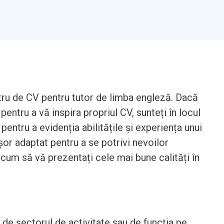
stru de CV pentru tutor de limba engleză. Dacă
pentru a vă inspira propriul CV, sunteți în locul
pentru a evidenția abilitățile și experiența unui
șor adaptat pentru a se potrivi nevoilor
um să vă prezentați cele mai bune calități în
t de sectorul de activitate sau de funcția pe