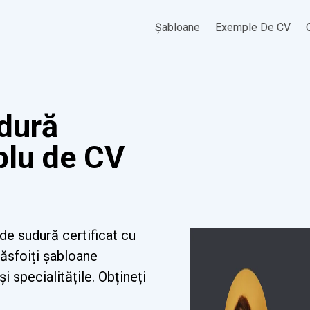
Șabloane
Exemple De CV
udură
plu de CV
de sudură certificat cu
Răsfoiți șabloane
i specialitățile. Obțineți