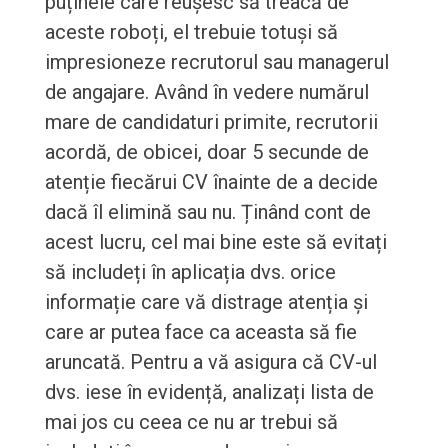
puținele care reușesc să treacă de
aceste roboți, el trebuie totuși să
impresioneze recrutorul sau managerul
de angajare. Având în vedere numărul
mare de candidaturi primite, recrutorii
acordă, de obicei, doar 5 secunde de
atenție fiecărui CV înainte de a decide
dacă îl elimină sau nu. Ținând cont de
acest lucru, cel mai bine este să evitați
să includeți în aplicația dvs. orice
informație care vă distrage atenția și
care ar putea face ca aceasta să fie
aruncată. Pentru a vă asigura că CV-ul
dvs. iese în evidență, analizați lista de
mai jos cu ceea ce nu ar trebui să