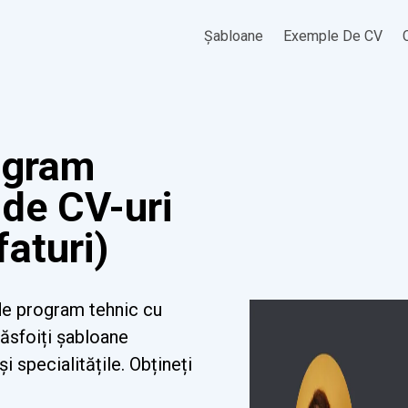
Șabloane
Exemple De CV
ogram
 de CV-uri
aturi)
de program tehnic cu
Răsfoiți șabloane
i specialitățile. Obțineți