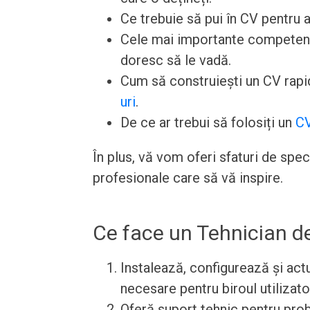
Ce trebuie să pui în CV pentru a
Cele mai importante competențe 
doresc să le vadă.
Cum să construiești un CV rapid
uri
.
De ce ar trebui să folosiți un
CV
În plus, vă vom oferi sfaturi de spe
profesionale care să vă inspire.
Ce face un Tehnician d
Instalează, configurează și ac
necesare pentru biroul utilizator
Oferă suport tehnic pentru pro