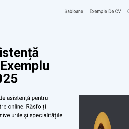
Șabloane
Exemple De CV
istență
 Exemplu
025
de asistență pentru
re online. Răsfoiți
velurile și specialitățile.