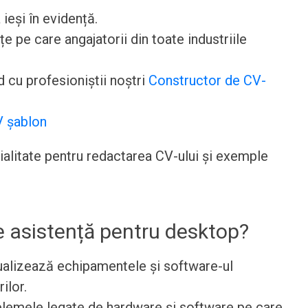
 ieși în evidență.
pe care angajatorii din toate industriile
 cu profesioniștii noștri
Constructor de CV-
 șablon
cialitate pentru redactarea CV-ului și exemple
e asistență pentru desktop?
tualizează echipamentele și software-ul
ilor.
blemele legate de hardware și software pe care