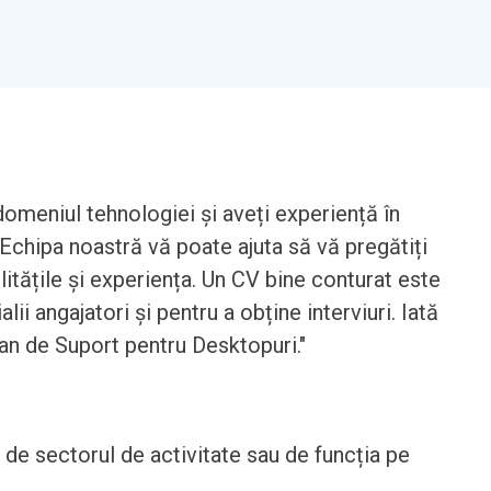
omeniul tehnologiei și aveți experiență în
Echipa noastră vă poate ajuta să vă pregătiți
litățile și experiența. Un CV bine conturat este
ii angajatori și pentru a obține interviuri. Iată
an de Suport pentru Desktopuri."
t de sectorul de activitate sau de funcția pe