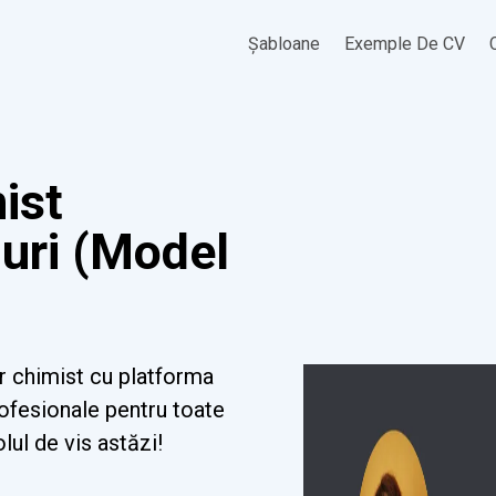
Șabloane
Exemple De CV
ist
uri (Model
r chimist cu platforma
rofesionale pentru toate
olul de vis astăzi!