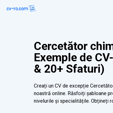
Cercetător chim
Exemple de CV-
& 20+ Sfaturi)
Creați un CV de excepție Cercetăto
noastră online. Răsfoiți șabloane p
nivelurile și specialitățile. Obțineți r