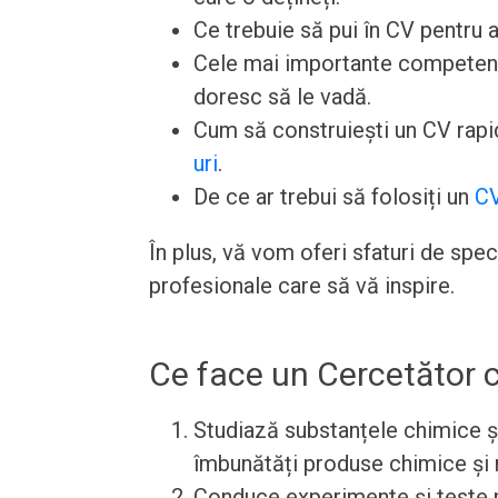
Ce trebuie să pui în CV pentru a
Cele mai importante competențe 
doresc să le vadă.
Cum să construiești un CV rapid
uri
.
De ce ar trebui să folosiți un
CV
În plus, vă vom oferi sfaturi de spe
profesionale care să vă inspire.
Ce face un Cercetător 
Studiază substanțele chimice și
îmbunătăți produse chimice și 
Conduce experimente și teste pe