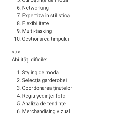
Cunoștințe de modă
Networking
Expertiza în stilistică
Flexibilitate
Multi-tasking
Gestionarea timpului
< />
Abilități dificile:
Styling de modă
Selecția garderobei
Coordonarea ținutelor
Regia ședinței foto
Analiză de tendințe
Merchandising vizual