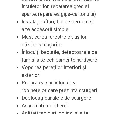
încuietorilor, repararea gresiei
sparte, repararea gips-cartonului)
Instalați rafturi, tije de perdele și
alte accesorii simple
Masticarea ferestrelor, ușilor,
căzilor și dușurilor
Înlocuiți becurile, detectoarele de
fum și alte echipamente hardware
Vopsirea pereților interiori și
exteriori
Repararea sau înlocuirea
robinetelor care prezintă scurgeri
Deblocați canalele de scurgere
Asamblați mobilierul
Agățați tablouri, oglinzi și alte