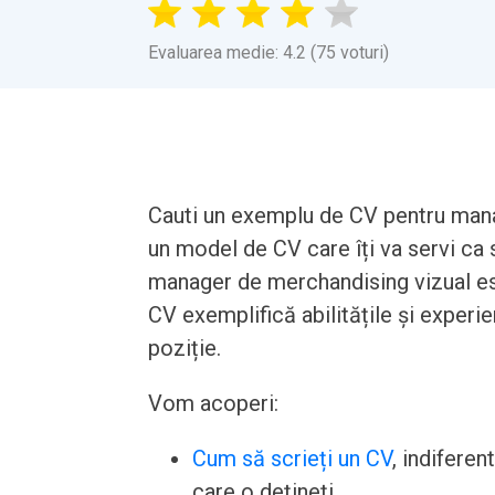
Evaluarea medie: 4.2 (75 voturi)
Cauti un exemplu de CV pentru mana
un model de CV care îți va servi ca s
manager de merchandising vizual est
CV exemplifică abilitățile și experi
poziție.
Vom acoperi:
Cum să scrieți un CV
, indiferen
care o dețineți.