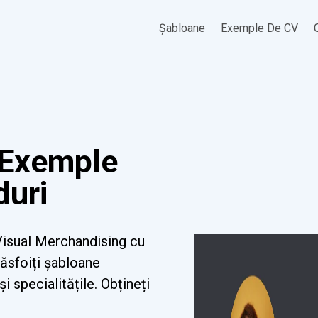
Șabloane
Exemple De CV
l
 Exemple
duri
Visual Merchandising cu
Răsfoiți șabloane
i specialitățile. Obțineți