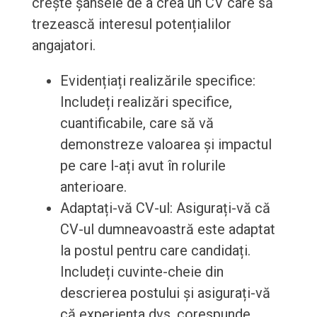
crește șansele de a crea un CV care să
trezească interesul potențialilor
angajatori.
Evidențiați realizările specifice:
Includeți realizări specifice,
cuantificabile, care să vă
demonstreze valoarea și impactul
pe care l-ați avut în rolurile
anterioare.
Adaptați-vă CV-ul: Asigurați-vă că
CV-ul dumneavoastră este adaptat
la postul pentru care candidați.
Includeți cuvinte-cheie din
descrierea postului și asigurați-vă
că experiența dvs. corespunde